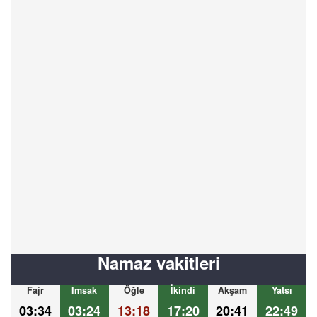
Namaz vakitleri
Fajr
Imsak
Öğle
İkindi
Akşam
Yatsı
03:34
03:24
13:18
17:20
20:41
22:49