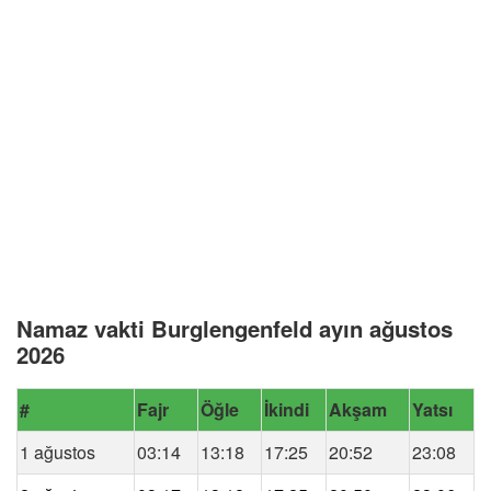
Namaz vakti Burglengenfeld ayın ağustos
2026
#
Fajr
Öğle
İkindi
Akşam
Yatsı
1 ağustos
03:14
13:18
17:25
20:52
23:08