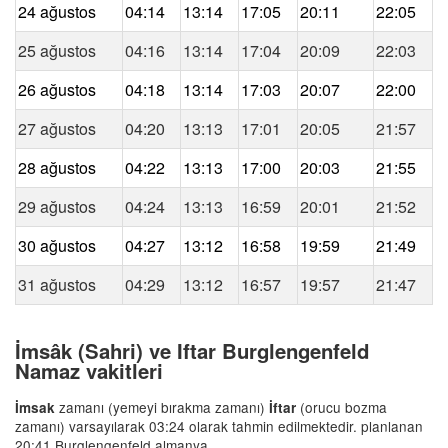
24 ağustos
04:14
13:14
17:05
20:11
22:05
25 ağustos
04:16
13:14
17:04
20:09
22:03
26 ağustos
04:18
13:14
17:03
20:07
22:00
27 ağustos
04:20
13:13
17:01
20:05
21:57
28 ağustos
04:22
13:13
17:00
20:03
21:55
29 ağustos
04:24
13:13
16:59
20:01
21:52
30 ağustos
04:27
13:12
16:58
19:59
21:49
31 ağustos
04:29
13:12
16:57
19:57
21:47
İmsâk (Sahri) ve Iftar Burglengenfeld
Namaz vakitleri
zamanı (yemeyi bırakma zamanı)
(orucu bozma
İmsak
İftar
zamanı) varsayılarak 03:24 olarak tahmin edilmektedir. planlanan
20:41 Burglengenfeld almanya.