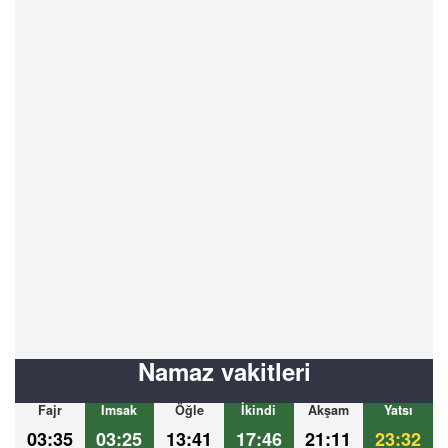
Namaz vakitleri
Fajr
Imsak
Öğle
İkindi
Akşam
Yatsı
03:35
03:25
13:41
17:46
21:11
23:32