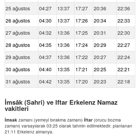
25 ağustos
04:27
13:37
17:27
20:36
22:36
26 ağustos
04:30
13:37
17:26
20:34
22:33
27 ağustos
04:32
13:36
17:25
20:31
22:30
28 ağustos
04:35
13:36
17:24
20:29
22:27
29 ağustos
04:37
13:36
17:22
20:27
22:24
30 ağustos
04:40
13:35
17:21
20:25
22:21
31 ağustos
04:42
13:35
17:20
20:23
22:18
İmsâk (Sahri) ve Iftar Erkelenz Namaz
vakitleri
zamanı (yemeyi bırakma zamanı)
(orucu bozma
İmsak
İftar
zamanı) varsayılarak 03:25 olarak tahmin edilmektedir. planlanan
21:11 Erkelenz almanya.