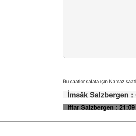
Bu saatler salata için Namaz saatl
İmsâk Salzbergen
:
Iftar Salzbergen
: 21:09