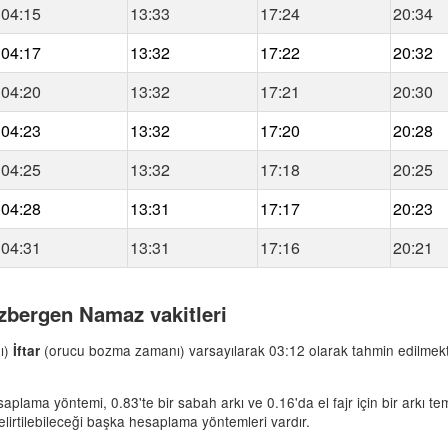
04:15
13:33
17:24
20:34
04:17
13:32
17:22
20:32
04:20
13:32
17:21
20:30
04:23
13:32
17:20
20:28
04:25
13:32
17:18
20:25
04:28
13:31
17:17
20:23
04:31
13:31
17:16
20:21
lzbergen Namaz vakitleri
ı)
(orucu bozma zamanı) varsayılarak 03:12 olarak tahmin edilmek
İftar
lama yöntemi, 0.83'te bir sabah arkı ve 0.16'da el fajr için bir arkı teme
irtilebileceği başka hesaplama yöntemleri vardır.