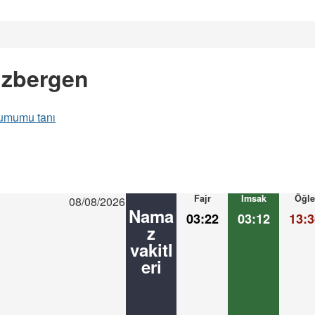
lzbergen
umumu tanı
Fajr
Imsak
Öğle
08/08/2026
Nama
03:22
03:12
13:3
z
vakitl
eri