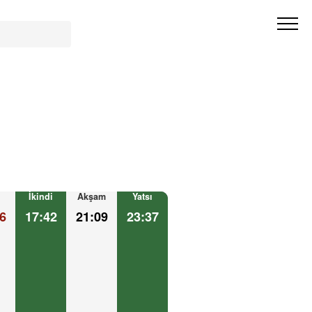
İkindi
Akşam
Yatsı
6
17:42
21:09
23:37