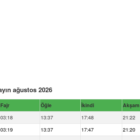
ayın ağustos 2026
Fajr
Öğle
İkindi
Akşam
03:18
13:37
17:48
21:22
03:19
13:37
17:47
21:20