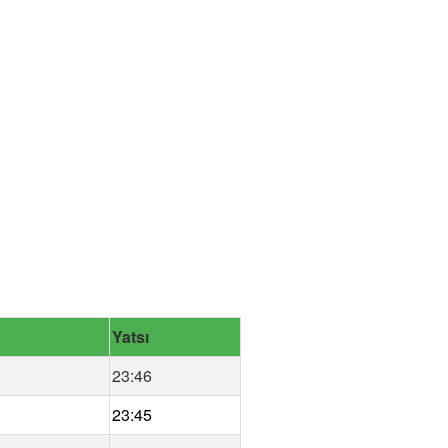
Yatsı
23:46
23:45