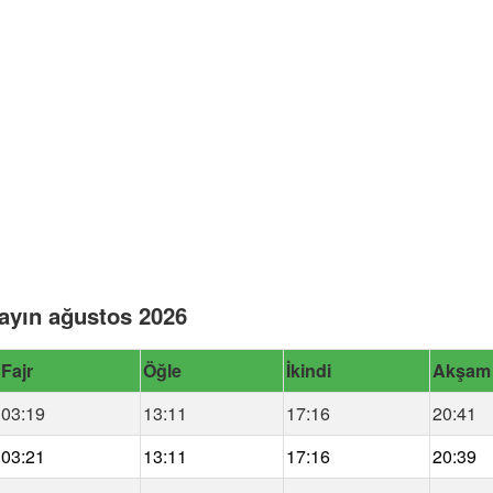
ayın ağustos 2026
Fajr
Öğle
İkindi
Akşam
03:19
13:11
17:16
20:41
03:21
13:11
17:16
20:39