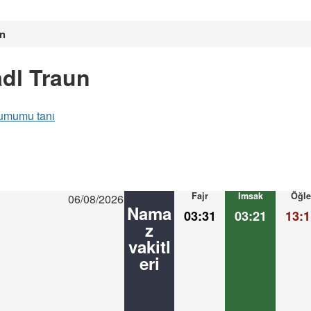
un
adl Traun
umumu tanı
Fajr
Imsak
Öğle
06/08/2026
Nama
03:31
03:21
13:1
z
vakitl
eri