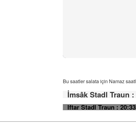
Bu saatler salata için Namaz saatl
İmsâk Stadl Traun
:
Iftar Stadl Traun
: 20:33