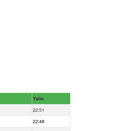
Yatsı
22:51
22:48