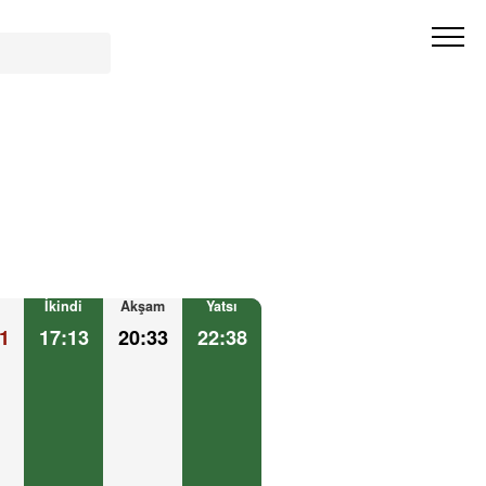
İkindi
Akşam
Yatsı
1
17:13
20:33
22:38