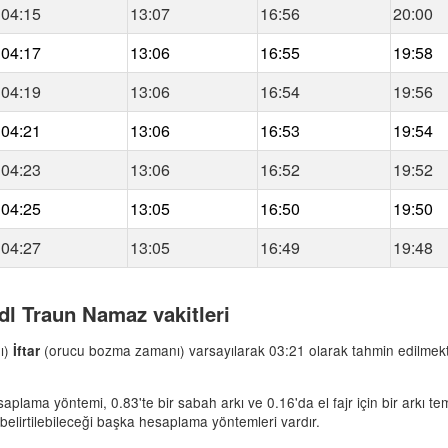
04:15
13:07
16:56
20:00
04:17
13:06
16:55
19:58
04:19
13:06
16:54
19:56
04:21
13:06
16:53
19:54
04:23
13:06
16:52
19:52
04:25
13:05
16:50
19:50
04:27
13:05
16:49
19:48
adl Traun Namaz vakitleri
ı)
(orucu bozma zamanı) varsayılarak 03:21 olarak tahmin edilmekt
İftar
lama yöntemi, 0.83'te bir sabah arkı ve 0.16'da el fajr için bir arkı teme
elirtilebileceği başka hesaplama yöntemleri vardır.