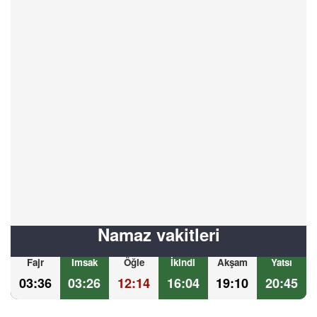
Namaz vakitleri
Fajr
Imsak
Öğle
İkindi
Akşam
Yatsı
03:36
03:26
12:14
16:04
19:10
20:45