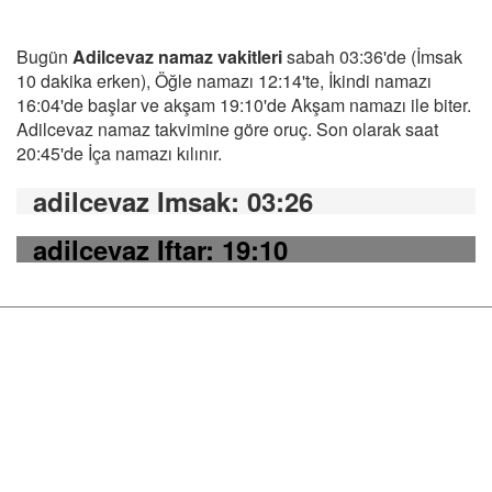
Bugün
Adilcevaz namaz vakitleri
sabah 03:36'de (İmsak
10 dakika erken), Öğle namazı 12:14'te, İkindi namazı
16:04'de başlar ve akşam 19:10'de Akşam namazı ile biter.
Adilcevaz namaz takvimine göre oruç. Son olarak saat
20:45'de İça namazı kılınır.
adilcevaz Imsak
: 03:26
adilcevaz Iftar
: 19:10