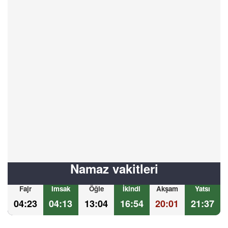
Namaz vakitleri
Fajr
Imsak
Öğle
İkindi
Akşam
Yatsı
04:23
04:13
13:04
16:54
20:01
21:37