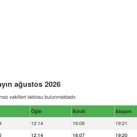
 ayın ağustos 2026
maz vakitleri tablosu bulunmaktadır.
Öğle
İkindi
Akşam
9
12:14
16:08
19:21
0
12:14
16:07
19:20