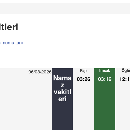
tleri
umumu tanı
Fajr
Imsak
Öğle
06/08/2026
Nama
03:26
03:16
12:1
z
vakitl
eri