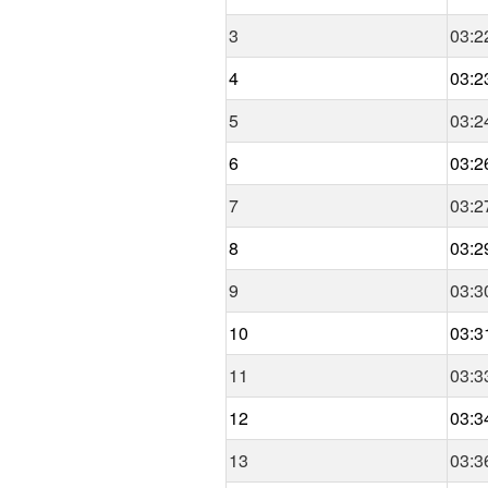
3
03:2
4
03:2
5
03:2
6
03:2
7
03:2
8
03:2
9
03:3
10
03:3
11
03:3
12
03:3
13
03:3