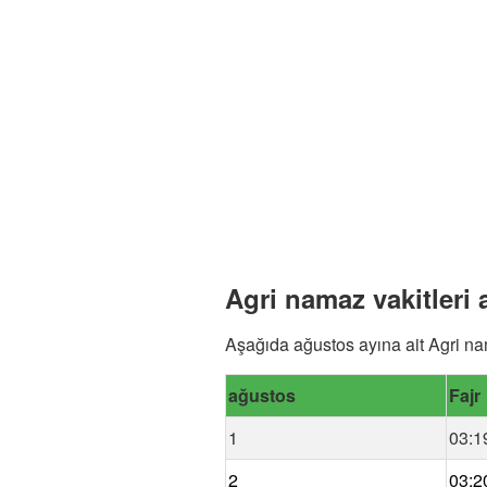
Agri namaz vakitleri
Aşağıda ağustos ayına ait Agri na
ağustos
Fajr
1
03:1
2
03:2