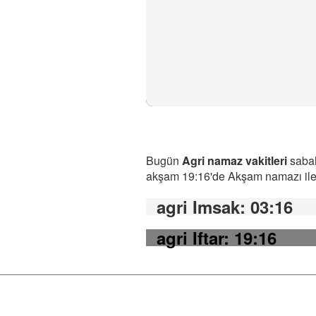
Bugün
Agri namaz vakitleri
sabah
akşam 19:16'de Akşam namazı ile b
agri Imsak
: 03:16
agri Iftar
: 19:16