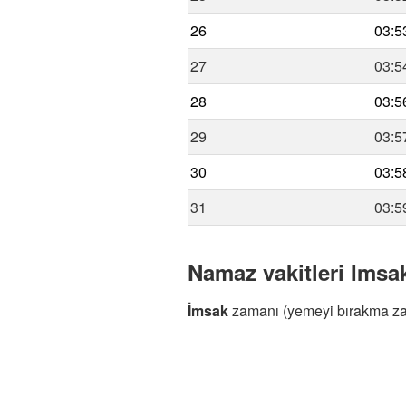
26
03:5
27
03:5
28
03:5
29
03:5
30
03:5
31
03:5
Namaz vakitleri Imsak 
İmsak
zamanı (yemeyi bırakma z