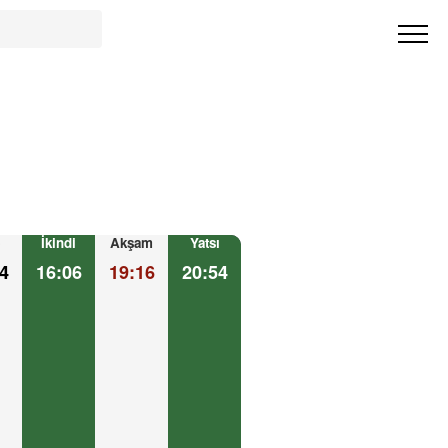
İkindi
Akşam
Yatsı
4
16:06
19:16
20:54