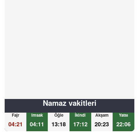
Namaz vakitleri
Fajr
Imsak
Öğle
İkindi
Akşam
Yatsı
04:21
04:11
13:18
17:12
20:23
22:06