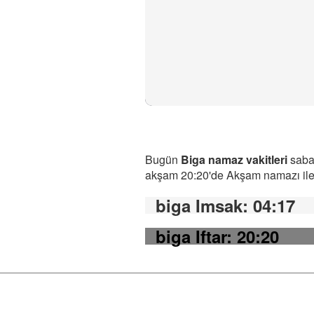
Bugün
Biga namaz vakitleri
sabah
akşam 20:20'de Akşam namazı ile b
biga Imsak
: 04:17
biga Iftar
: 20:20