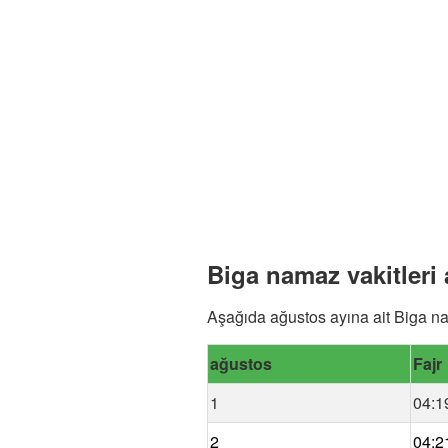
Biga namaz vakitleri
Aşağıda ağustos ayına ait Biga na
ağustos
Fajr
1
04:1
2
04:2