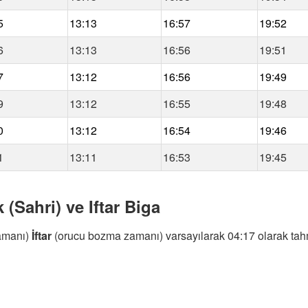
5
13:13
16:57
19:52
6
13:13
16:56
19:51
7
13:12
16:56
19:49
9
13:12
16:55
19:48
0
13:12
16:54
19:46
1
13:11
16:53
19:45
 (Sahri) ve Iftar Biga
amanı)
İftar
(orucu bozma zamanı) varsayılarak 04:17 olarak tahm