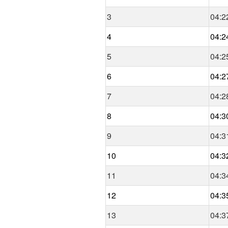
3
04:2
4
04:2
5
04:2
6
04:2
7
04:2
8
04:3
9
04:3
10
04:3
11
04:3
12
04:3
13
04:3