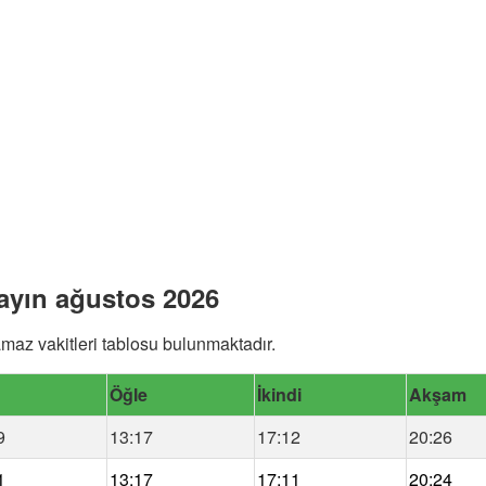
 ayın ağustos 2026
maz vakitleri tablosu bulunmaktadır.
Öğle
İkindi
Akşam
9
13:17
17:12
20:26
1
13:17
17:11
20:24