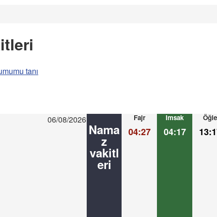
tleri
umumu tanı
Fajr
Imsak
Öğle
06/08/2026
Nama
04:27
04:17
13:1
z
vakitl
eri