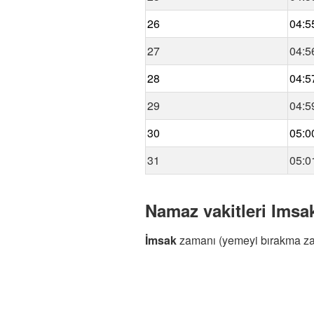
26
04:5
27
04:5
28
04:5
29
04:5
30
05:0
31
05:0
Namaz vakitleri Imsak
İmsak
zamanı (yemeyi bırakma z