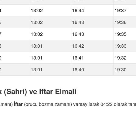
4
13:02
16:44
19:37
5
13:02
16:43
19:36
7
13:02
16:43
19:35
8
13:01
16:42
19:33
9
13:01
16:41
19:32
0
13:01
16:40
19:30
 (Sahri) ve Iftar Elmali
amanı)
İftar
(orucu bozma zamanı) varsayılarak 04:22 olarak tahm