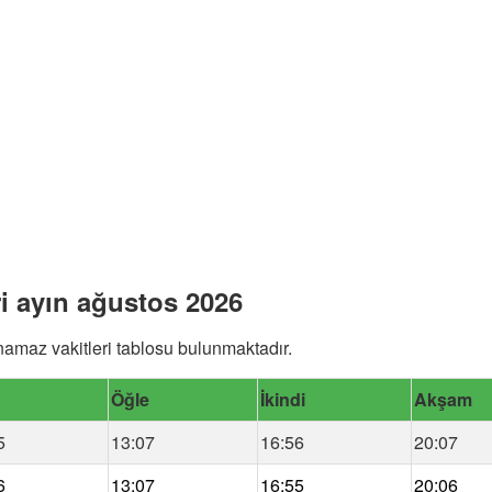
ri ayın ağustos 2026
namaz vakitleri tablosu bulunmaktadır.
Öğle
İkindi
Akşam
5
13:07
16:56
20:07
6
13:07
16:55
20:06