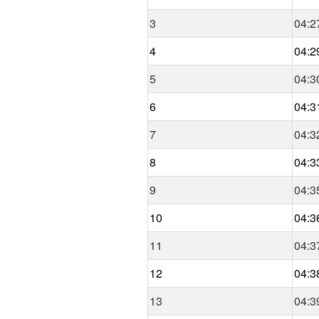
3
04:2
4
04:2
5
04:3
6
04:3
7
04:3
8
04:3
9
04:3
10
04:3
11
04:3
12
04:3
13
04:3