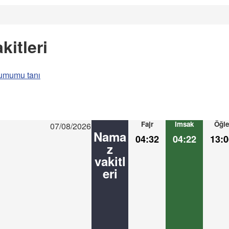
kitleri
umumu tanı
Fajr
Imsak
Öğle
07/08/2026
Nama
04:32
04:22
13:0
z
vakitl
eri