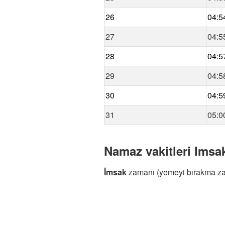
26
04:5
27
04:5
28
04:5
29
04:5
30
04:5
31
05:0
Namaz vakitleri Imsak
İmsak
zamanı (yemeyi bırakma z