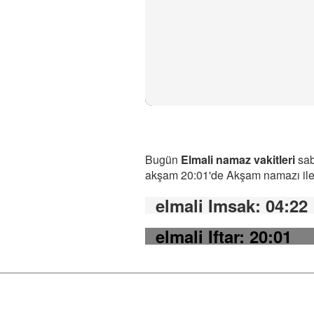
Bugün
Elmali namaz vakitleri
sab
akşam 20:01'de Akşam namazı ile b
elmali Imsak
: 04:22
elmali Iftar
: 20:01