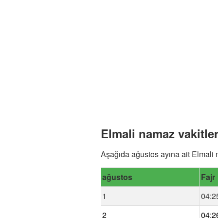
Elmali namaz vakitle
Aşağıda ağustos ayına ait Elmali 
ağustos
Fajr
1
04:2
2
04:2