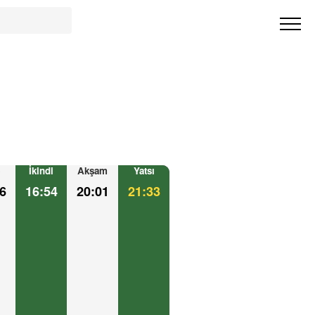
İkindi
Akşam
Yatsı
6
16:54
20:01
21:33