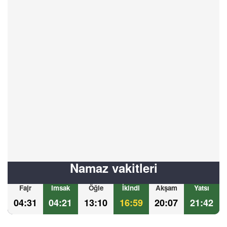
Namaz vakitleri
Fajr
Imsak
Öğle
İkindi
Akşam
Yatsı
04:31
04:21
13:10
16:59
20:07
21:42