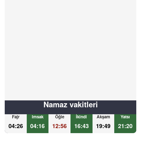
Namaz vakitleri
Fajr
Imsak
Öğle
İkindi
Akşam
Yatsı
04:26
04:16
12:56
16:43
19:49
21:20