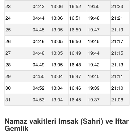
23
04:42
13:06
16:52
19:50
21:23
24
04:44
13:06
16:51
19:48
21:21
25
04:45
13:05
16:50
19:47
21:19
26
04:46
13:05
16:50
19:45
21:17
27
04:48
13:05
16:49
19:44
21:15
28
04:49
13:05
16:48
19:42
21:13
29
04:50
13:04
16:47
19:40
21:11
30
04:52
13:04
16:46
19:39
21:10
31
04:53
13:04
16:45
19:37
21:08
Namaz vakitleri Imsak (Sahri) ve Iftar
Gemlik