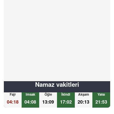
Namaz vakitleri
Fajr
Imsak
Öğle
İkindi
Akşam
Yatsı
04:18
04:08
13:09
17:02
20:13
21:53