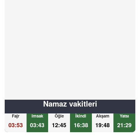
Namaz vakitleri
Fajr
Imsak
Öğle
İkindi
Akşam
Yatsı
03:53
03:43
12:45
16:38
19:48
21:29