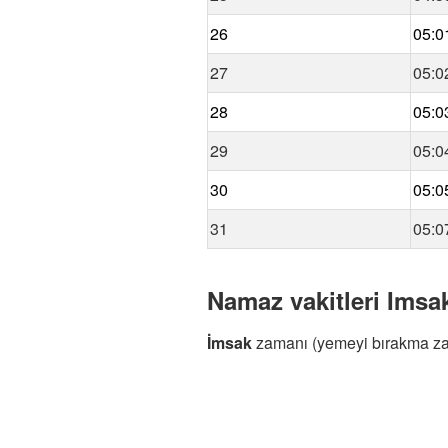
26
05:0
27
05:0
28
05:0
29
05:0
30
05:0
31
05:0
Namaz vakitleri Imsak 
İmsak
zamanı (yemeyi bırakma z