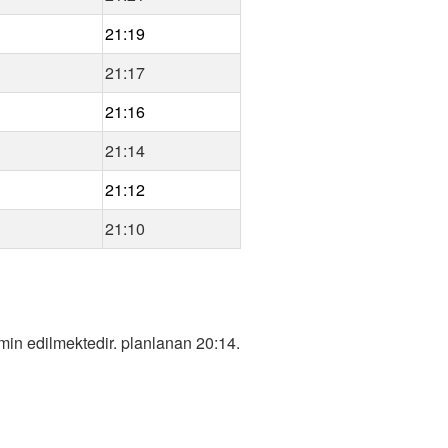
21:19
21:17
21:16
21:14
21:12
21:10
in edilmektedir. planlanan 20:14.