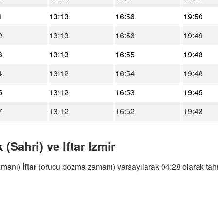
1
13:13
16:56
19:50
2
13:13
16:56
19:49
3
13:13
16:55
19:48
4
13:12
16:54
19:46
5
13:12
16:53
19:45
7
13:12
16:52
19:43
(Sahri) ve Iftar Izmir
amanı)
İftar
(orucu bozma zamanı) varsayılarak 04:28 olarak tahm