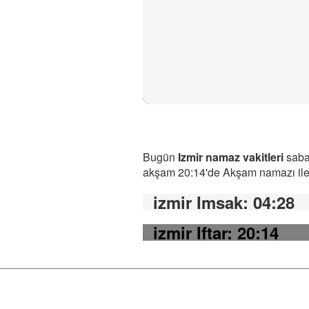
Bugün
Izmir namaz vakitleri
sabah
akşam 20:14'de Akşam namazı ile b
izmir Imsak
: 04:28
izmir Iftar
: 20:14