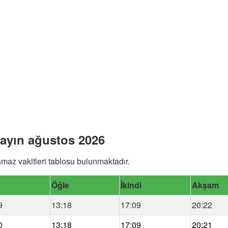
 ayın ağustos 2026
maz vakitleri tablosu bulunmaktadır.
Öğle
İkindi
Akşam
9
13:18
17:09
20:22
0
13:18
17:09
20:21