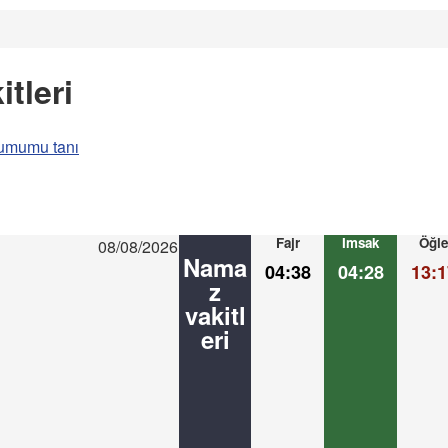
tleri
umumu tanı
Fajr
Imsak
Öğle
08/08/2026
Nama
04:38
04:28
13:1
z
vakitl
eri