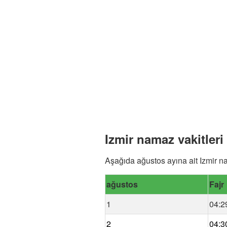
Izmir namaz vakitleri
Aşağıda ağustos ayına ait Izmir na
ağustos
Fajr
1
04:2
2
04:3