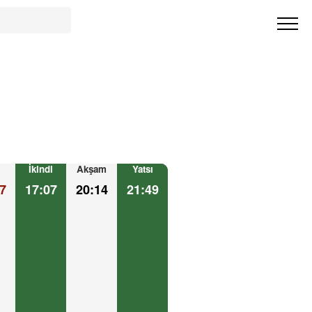
İkindi
Akşam
Yatsı
7
17:07
20:14
21:49