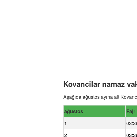
Kovancilar namaz vak
Aşağıda ağustos ayına ait Kovanci
ağustos
Fajr
1
03:3
2
03:3