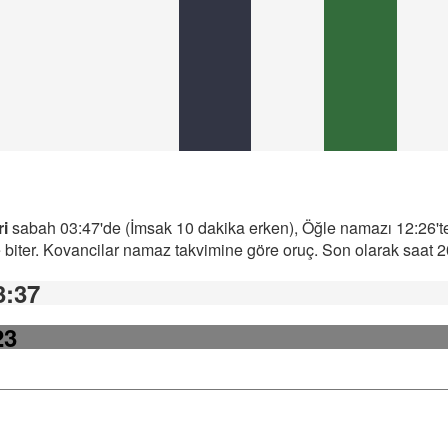
ri
sabah 03:47'de (İmsak 10 dakika erken), Öğle namazı 12:26'te
iter. Kovancilar namaz takvimine göre oruç. Son olarak saat 20:
3:37
23