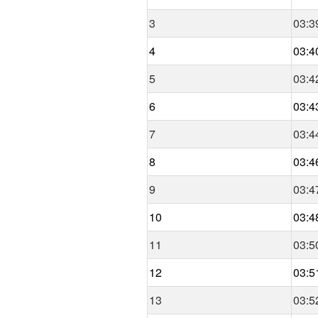
3
03:3
4
03:4
5
03:4
6
03:4
7
03:4
8
03:4
9
03:4
10
03:4
11
03:5
12
03:5
13
03:5