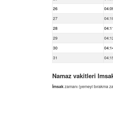
26
04:0
27
04:1
28
04:1
29
04:1
30
04:1
31
04:1
Namaz vakitleri Imsak
İmsak
zamanı (yemeyi bırakma z