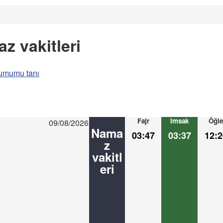
z vakitleri
umumu tanı
Fajr
Imsak
Öğle
09/08/2026
Nama
03:47
03:37
12:2
z
vakitl
eri