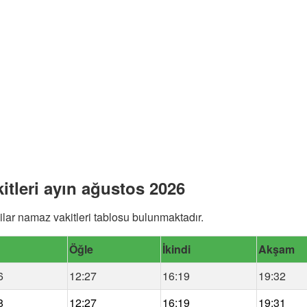
itleri ayın ağustos 2026
lar namaz vakitleri tablosu bulunmaktadır.
Öğle
İkindi
Akşam
6
12:27
16:19
19:32
8
12:27
16:19
19:31