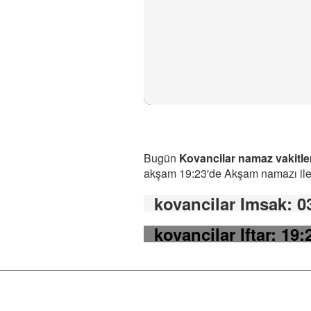
Bugün
Kovancilar namaz vakitle
akşam 19:23'de Akşam namazı ile b
kovancilar Imsak
: 0
kovancilar Iftar
: 19: