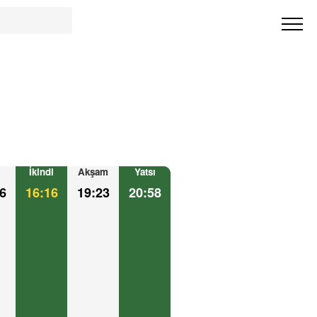
İkindi
Akşam
Yatsı
6
16:16
19:23
20:58