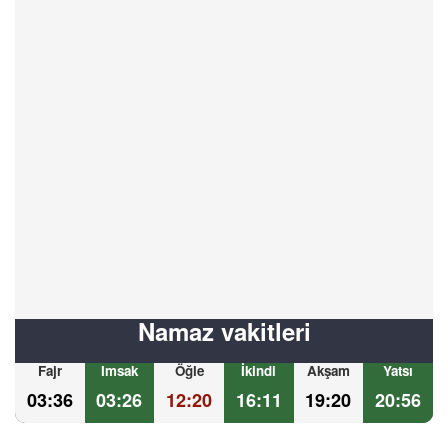
Namaz vakitleri
Fajr
Imsak
Öğle
İkindi
Akşam
Yatsı
03:36
03:26
12:20
16:11
19:20
20:56