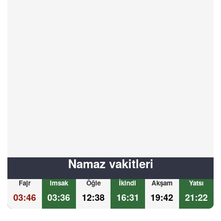
Namaz vakitleri
Fajr
Imsak
Öğle
İkindi
Akşam
Yatsı
03:46
03:36
12:38
16:31
19:42
21:22