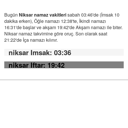
Bugün
Niksar namaz vakitleri
sabah 03:46'de (İmsak 10
dakika erken), Öğle namazı 12:38'te, İkindi namazı
16:31'de başlar ve akşam 19:42'de Akşam namazı ile biter.
Niksar namaz takvimine göre oruç. Son olarak saat
21:22'de İça namazı kılınır.
niksar Imsak
: 03:36
niksar Iftar
: 19:42