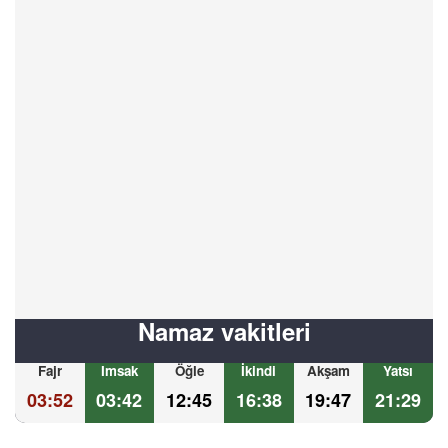
Namaz vakitleri
Fajr
Imsak
Öğle
İkindi
Akşam
Yatsı
03:52
03:42
12:45
16:38
19:47
21:29