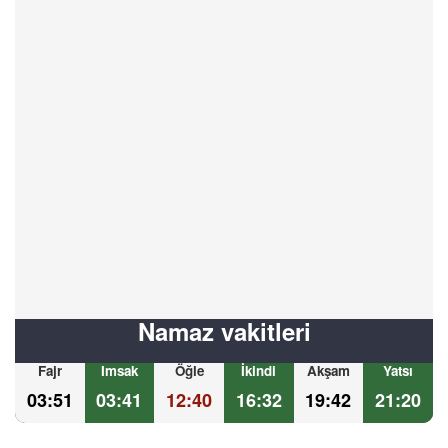
Namaz vakitleri
Fajr
Imsak
Öğle
İkindi
Akşam
Yatsı
03:51
03:41
12:40
16:32
19:42
21:20