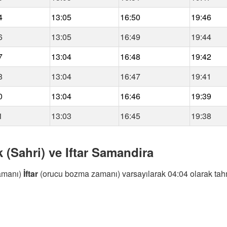
4
13:05
16:50
19:46
6
13:05
16:49
19:44
7
13:04
16:48
19:42
8
13:04
16:47
19:41
0
13:04
16:46
19:39
1
13:03
16:45
19:38
 (Sahri) ve Iftar Samandira
amanı)
İftar
(orucu bozma zamanı) varsayılarak 04:04 olarak tahm