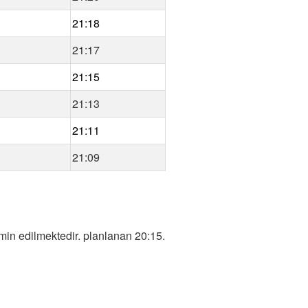
21:18
21:17
21:15
21:13
21:11
21:09
in edilmektedir. planlanan 20:15.