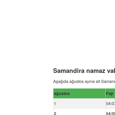
Samandira namaz vaki
Aşağıda ağustos ayına ait Samandi
ağustos
Fajr
1
04:0
2
04:0