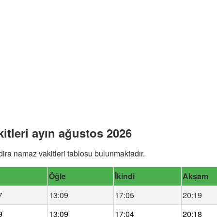
tleri ayın ağustos 2026
ra namaz vakitleri tablosu bulunmaktadır.
Öğle
İkindi
Akşam
7
13:09
17:05
20:19
9
13:09
17:04
20:18