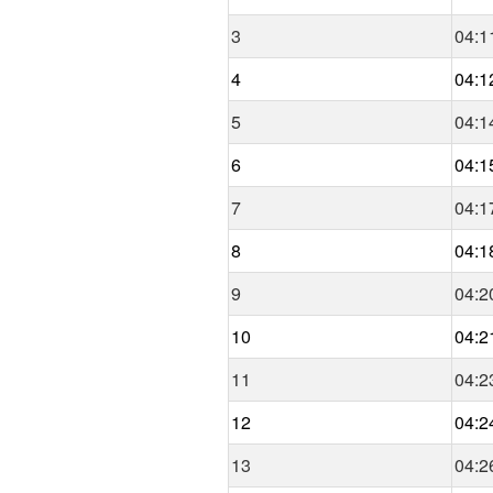
3
04:1
4
04:1
5
04:1
6
04:1
7
04:1
8
04:1
9
04:2
10
04:2
11
04:2
12
04:2
13
04:2