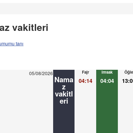
z vakitleri
umumu tanı
Fajr
Imsak
Öğle
05/08/2026
Nama
04:14
04:04
13:0
z
vakitl
eri