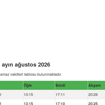
i ayın ağustos 2026
amaz vakitleri tablosu bulunmaktadır.
Öğle
İkindi
Akşam
0
13:15
17:11
20:26
2
13:15
17:10
20:25