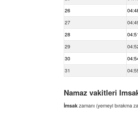
26
04:4
27
04:4
28
04:5
29
04:5
30
04:5
31
04:5
Namaz vakitleri Imsak
İmsak
zamanı (yemeyi bırakma z