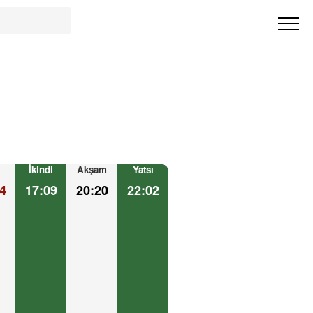
İkindi
Akşam
Yatsı
4
17:09
20:20
22:02