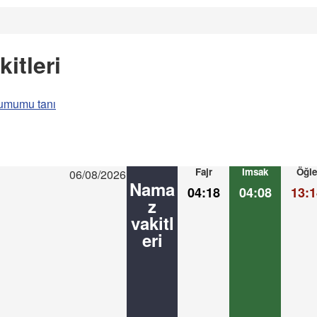
itleri
umumu tanı
Fajr
Imsak
Öğle
06/08/2026
Nama
04:18
04:08
13:1
z
vakitl
eri