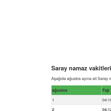
Saray namaz vakitler
Aşağıda ağustos ayına ait Saray n
ağustos
Fajr
1
04:1
2
04:1