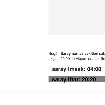
Bugün
Saray namaz vakitleri
saba
akşam 20:20'de Akşam namazı ile b
saray Imsak
: 04:08
saray Iftar
: 20:20