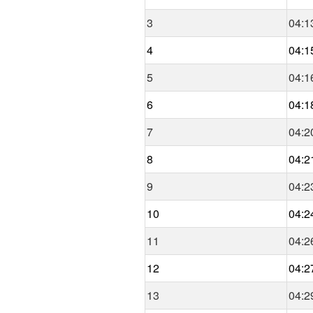
3
04:1
4
04:1
5
04:1
6
04:1
7
04:2
8
04:2
9
04:2
10
04:2
11
04:2
12
04:2
13
04:2