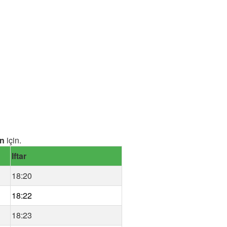
n
için.
Iftar
18:20
18:22
18:23