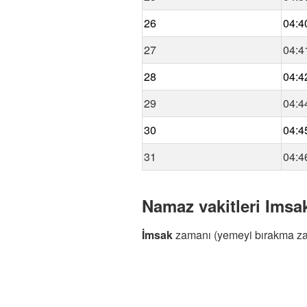
26
04:4
27
04:4
28
04:4
29
04:4
30
04:4
31
04:4
Namaz vakitleri Imsak
İmsak
zamanı (yemeyi bırakma z