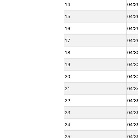
14
04:2
15
04:2
16
04:2
17
04:2
18
04:3
19
04:3
20
04:3
21
04:3
22
04:3
23
04:3
24
04:3
25
04:3