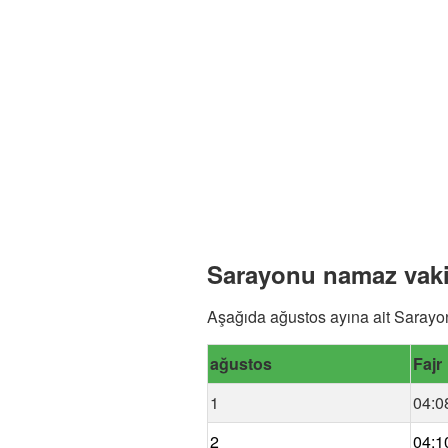
Sarayonu namaz vakit
Aşağıda ağustos ayına ait Sarayon
ağustos
Fajr
1
04:0
2
04:1