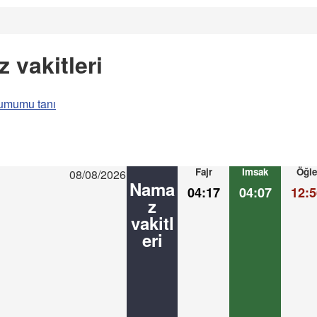
 vakitleri
umumu tanı
Fajr
Imsak
Öğle
08/08/2026
Nama
04:17
04:07
12:5
z
vakitl
eri