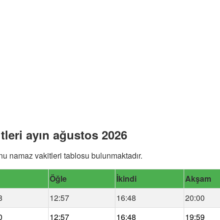
leri ayın ağustos 2026
u namaz vakitleri tablosu bulunmaktadır.
Öğle
İkindi
Akşam
8
12:57
16:48
20:00
0
12:57
16:48
19:59